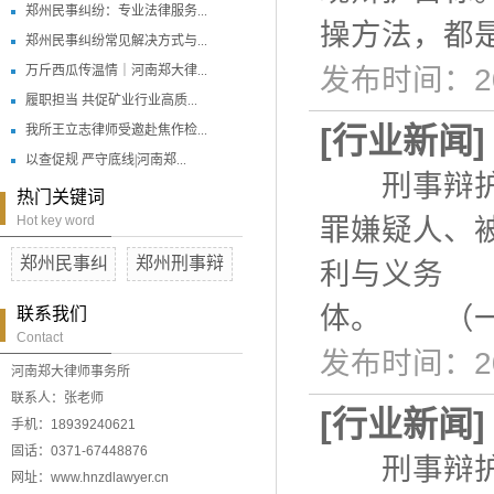
郑州民事纠纷：专业法律服务...
操方法，都
郑州民事纠纷常见解决方式与...
万斤西瓜传温情｜河南郑大律...
发布时间：20
履职担当 共促矿业行业高质...
[
行业新闻
我所王立志律师受邀赴焦作检...
以查促规 严守底线|河南郑...
刑事辩护中
热门关键词
Hot key word
罪嫌疑人、
郑州民事纠
郑州刑事辩
利与义务 
体。 （一
联系我们
Contact
发布时间：20
河南郑大律师事务所
联系人：张老师
[
行业新闻
手机：18939240621
固话：0371-67448876
刑事辩护并
网址：www.hnzdlawyer.cn