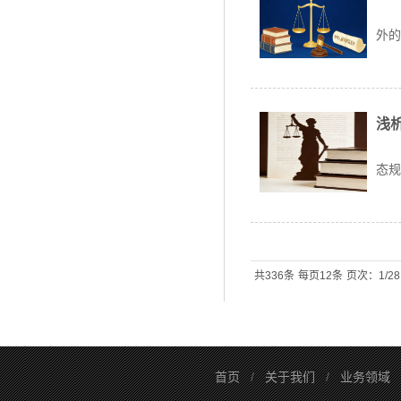
在
外的
浅
民事
态规.
共336条
每页12条
页次：1/28
首页
/
关于我们
/
业务领域