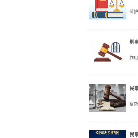
刑
辩护
刑
在
作用
民
遇到
复杂.
民