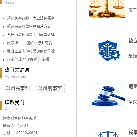
在
News
属于
郑州民事纠纷：专业法律服务...
郑州民事纠纷常见解决方式与...
万斤西瓜传温情｜河南郑大律...
被
履职担当 共促矿业行业高质...
当
我所王立志律师受邀赴焦作检...
起始
以查促规 严守底线|河南郑...
热门关键词
Hot key word
遇
郑州民事纠
郑州刑事辩
生
争议
联系我们
Contact
河南郑大律师事务所
联系人：张老师
民
手机：18939240621