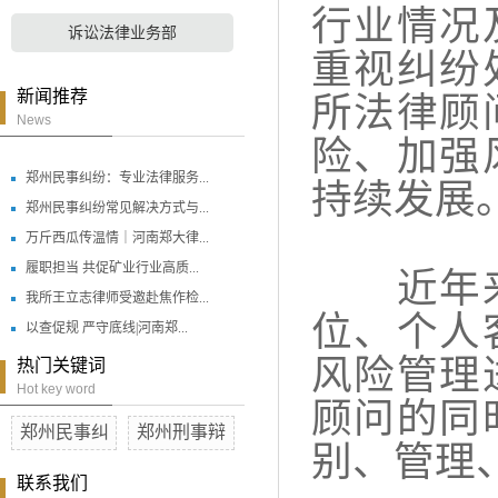
行业情况
诉讼法律业务部
重视纠纷
新闻推荐
所法律顾
News
险、加强
郑州民事纠纷：专业法律服务...
持续发展
郑州民事纠纷常见解决方式与...
万斤西瓜传温情｜河南郑大律...
履职担当 共促矿业行业高质...
近年
我所王立志律师受邀赴焦作检...
位、个人
以查促规 严守底线|河南郑...
风险管理
热门关键词
Hot key word
顾问的同
郑州民事纠
郑州刑事辩
别、管理
联系我们