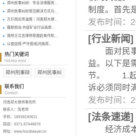
郑州民事纠纷：专业法律服务...
制度。首先
郑州民事纠纷常见解决方式与...
万斤西瓜传温情｜河南郑大律...
发布时间：20
履职担当 共促矿业行业高质...
[
行业新闻
我所王立志律师受邀赴焦作检...
以查促规 严守底线|河南郑...
面对民事纠
热门关键词
Hot key word
益。以下是
郑州刑事辩
郑州民事纠
节。 1.
诉必须同时
联系我们
Contact
发布时间：20
河南郑大律师事务所
联系人：张老师
[
法条速递
手机：18939240621
固话：0371-67448876
经济成本低
网址：www.hnzdlawyer.cn