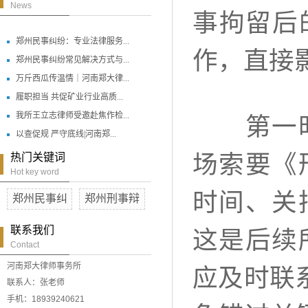
News
事拘留后
郑州民事纠纷：专业法律服务...
作，直接
郑州民事纠纷常见解决方式与...
万斤西瓜传温情｜河南郑大律...
履职担当 共促矿业行业高质...
我所王立志律师受邀赴焦作检...
第一时间
以查促规 严守底线|河南郑...
场索要《
热门关键词
Hot key word
时间、关
郑州民事纠
郑州刑事辩
联系我们
这是后续
Contact
河南郑大律师事务所
应及时联
联系人：张老师
手机：18939240621