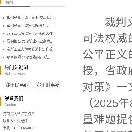
News
郑州民事纠纷：专业法律服务...
裁判文书
郑州民事纠纷常见解决方式与...
万斤西瓜传温情｜河南郑大律...
司法权威
履职担当 共促矿业行业高质...
我所王立志律师受邀赴焦作检...
公平正义
以查促规 严守底线|河南郑...
热门关键词
授，省政
Hot key word
对策》一
郑州民事纠
郑州刑事辩
联系我们
（2025
Contact
河南郑大律师事务所
量难题提
联系人：张老师
手机：18939240621