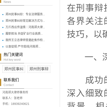
News
在刑事辩
郑州民事纠纷：专业法律服务...
各界关注
郑州民事纠纷常见解决方式与...
万斤西瓜传温情｜河南郑大律...
技巧，以
履职担当 共促矿业行业高质...
我所王立志律师受邀赴焦作检...
以查促规 严守底线|河南郑...
一、深
热门关键词
Hot key word
郑州民事纠
郑州刑事辩
成功的刑
联系我们
Contact
深入细致
河南郑大律师事务所
联系人：张老师
背景、相
手机：18939240621