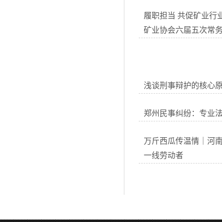
履职担当 共促矿业行
矿业协会六届五次常
浅谈刑事辩护的核心
郑州民事纠纷：专业
万斤西瓜传温情｜河
一线劳动者